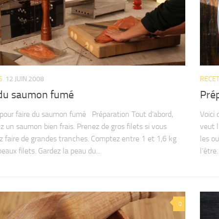
S
12 JUIN 2008
RECE
 du saumon fumé
Prép
pour faire du saumon fumé Préparation Tout d’abord,
Voici 
z un saumon bien frais. Prenez de gros filets si vous
veut l
z faire de grandes tranches. Comptez entre 1 et 1,6 kg
les ou
eaux filets. Gardez la peau du...
l’être
0