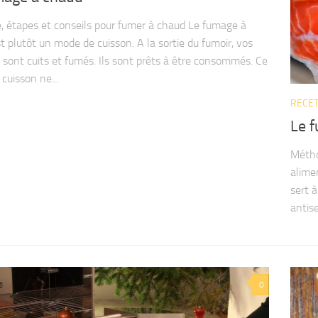
 étapes et conseils pour fumer à chaud Le fumage à
t plutôt un mode de cuisson. A la sortie du fumoir, vos
 sont cuits et fumés. Ils sont prêts à être consommés. Ce
cuisson ne...
RECE
Le f
Métho
alime
sert 
antise
0