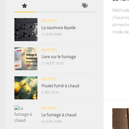
Méthode,
chaud es
RECETTES
aliments
La saumure liquide
mode de 
12 JUIN 2008
RECETTES
Livre sur le fumage
17 AOÛT 2010
RECETTES
Poulet fumé à chaud
9 FÉV 2010
RECETTES
Le fumage à chaud
24 JUIN 2008