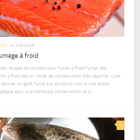
TTES
24 JUIN 2008
umage à froid
de, étapes et conseils pour fumer à froid Fumer des
nts à froid est un mode de conservation très répandu. Cela
à donner un goût fumé aux aliments crus, à une action
ptique pour une meilleure conservation et à...
0