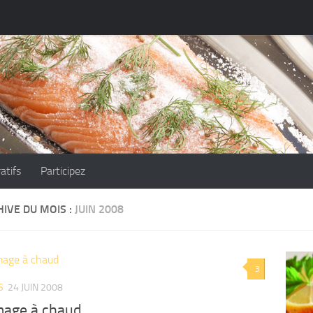
atifs
Participez
IVE DU MOIS :
JUIN 2008
3
S
24 JUIN 2008
mage à chaud