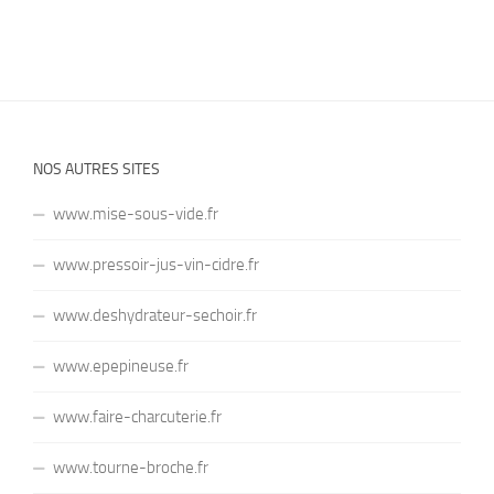
NOS AUTRES SITES
www.mise-sous-vide.fr
www.pressoir-jus-vin-cidre.fr
www.deshydrateur-sechoir.fr
www.epepineuse.fr
www.faire-charcuterie.fr
www.tourne-broche.fr