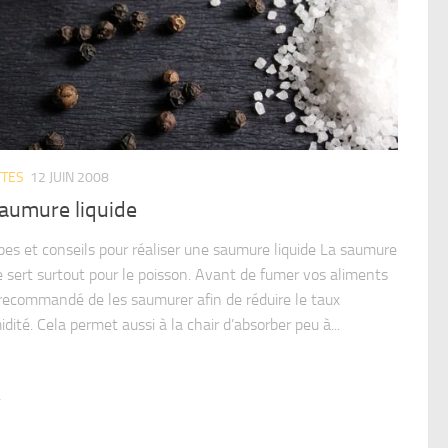
TTES
12 JUIN 2008
saumure liquide
ipes et conseils pour réaliser une saumure liquide La saumure
de sert surtout pour le poisson. Avant de fumer vos aliments
t recommandé de les saumurer afin de réduire le taux
dité. Cela permet aussi à la chair d’absorber peu à...
2