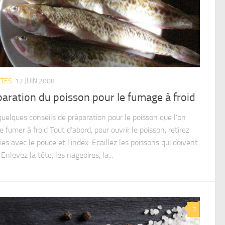
TTES
12 JUIN 2008
aration du poisson pour le fumage à froid
quelques conseils de préparation pour le poisson que l’on
e fumer à froid Tout d’abord, pour ouvrir le poisson, retirez
ïes avec le pouce et l’index. Ecaillez les poissons qui doivent
. Enlevez la tête, les nageoires, la...
7