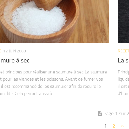
S
12 JUIN 2008
RECE
umure à sec
La 
 et principes pour réaliser une saumure à sec La saumure
Princ
rt pour les viandes et les poissons. Avant de fumer vos
liqui
 il est recommandé de les saumurer afin de réduire le
il es
midité. Cela permet aussi à...
d’humi
Page 1 sur 
1
2
»