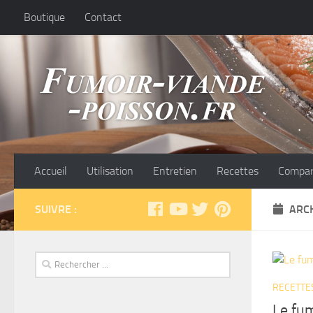
Boutique
Contact
Accueil
Utilisation
Entretien
Recettes
Compar
SUIVRE :
ARCH
RECETTE
Le fu