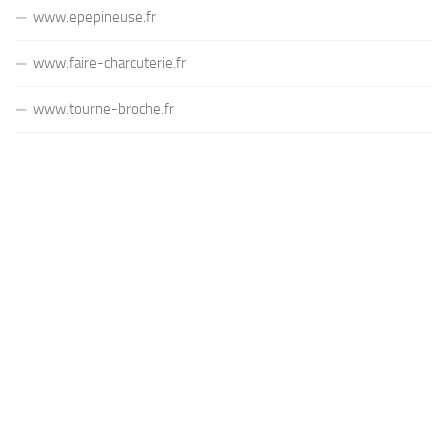
www.epepineuse.fr
www.faire-charcuterie.fr
www.tourne-broche.fr