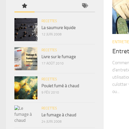
RECETTES
La saumure liquide
12 JUIN 2008
ENTRETI
Entret
RECETTES
Livre sur le fumage
Comment 
17 AOÛT 2010
d’entret
utilisati
RECETTES
culotter 
Poulet fumé à chaud
ou...
9 FÉV 2010
RECETTES
Le fumage à chaud
24 JUIN 2008