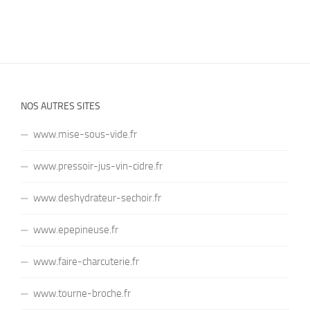
NOS AUTRES SITES
www.mise-sous-vide.fr
www.pressoir-jus-vin-cidre.fr
www.deshydrateur-sechoir.fr
www.epepineuse.fr
www.faire-charcuterie.fr
www.tourne-broche.fr