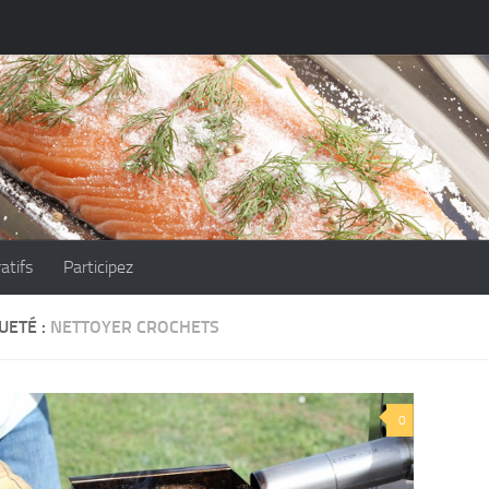
atifs
Participez
UETÉ :
NETTOYER CROCHETS
0