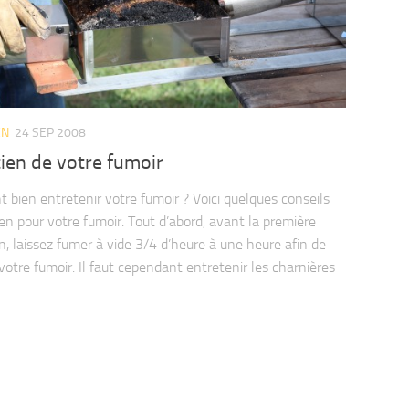
EN
24 SEP 2008
ien de votre fumoir
bien entretenir votre fumoir ? Voici quelques conseils
ien pour votre fumoir. Tout d’abord, avant la première
on, laissez fumer à vide 3/4 d’heure à une heure afin de
votre fumoir. Il faut cependant entretenir les charnières