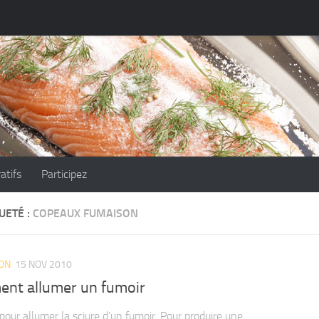
atifs
Participez
UETÉ :
COPEAUX FUMAISON
ION
15 NOV 2010
nt allumer un fumoir
pour allumer la sciure d’un fumoir. Pour produire une