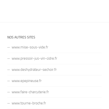
NOS AUTRES SITES
www.mise-sous-vide.fr
www.pressoir-jus-vin-cidre.fr
www.deshydrateur-sechoir.fr
www.epepineuse.fr
www.faire-charcuterie.fr
www.tourne-broche.fr