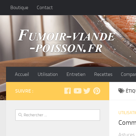
Boutique
Contact
Accueil
Utilisation
Entretien
Recettes
Compar
SUIVRE :
ÉTIQ
UTILISAT
Comme
Astuces 