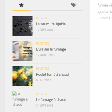
fumée rég
ajouter 
laisser c
RECETTES
La saumure liquide
12 JUIN 2008
RECETTES
Livre sur le fumage
17 AOÛT 2010
RECETTES
Poulet fumé à chaud
9 FÉV 2010
RECETTES
Le fumage à chaud
24 JUIN 2008