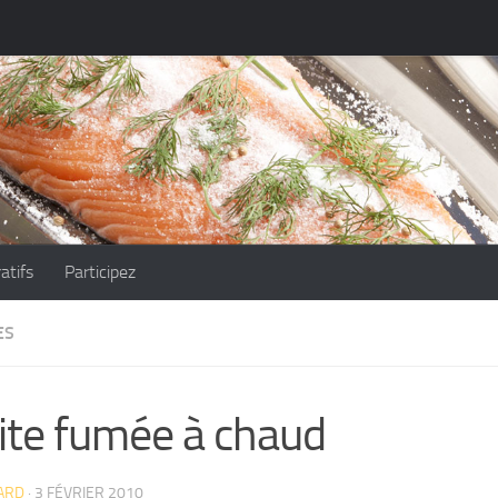
atifs
Participez
ES
ite fumée à chaud
ARD
· 3 FÉVRIER 2010