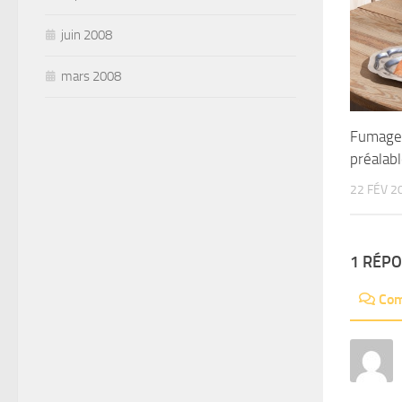
juin 2008
mars 2008
Fumage 
préalab
22 FÉV 2
1 RÉP
Com