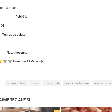
umée à chaud
Publié le
-03
Temps de cuisson
Note moyenne
Based on
29
Review(s)
 :
fumage à chaud
fumoir
fumoir truite
recettes de fumage
recettes fumer
AIMEREZ AUSSI