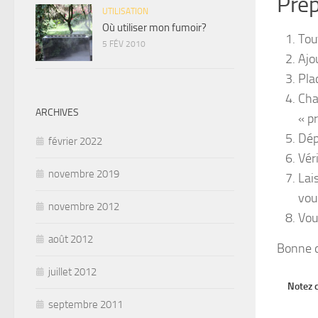
Prép
UTILISATION
Où utiliser mon fumoir?
Tou
5 FÉV 2010
Ajo
Pla
Cha
ARCHIVES
« p
Dép
février 2022
Véri
novembre 2019
Lai
vou
novembre 2012
Vou
août 2012
Bonne d
juillet 2012
Notez c
septembre 2011