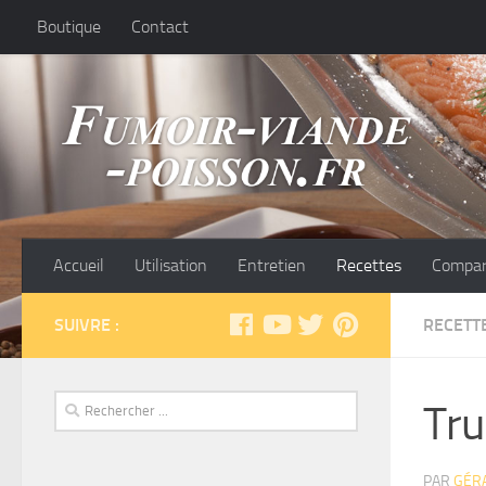
Boutique
Contact
Accueil
Utilisation
Entretien
Recettes
Compar
SUIVRE :
RECETT
Tru
PAR
GÉR