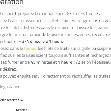
aration
t d’abord, préparez la marinade pour les truites fumées.
utez l’eau, la cassonade, le sel et le piment rouge dans un gr
cez les filets de truites dans le récipient et laissez les marin
rgez le tiroir du fumoir de braises incandescentes, recouvrez 
réchauffer »
3/4 d’heure à 1 heure
.
osez dans le
fumoir
les filets de truite sur la grille ou susp
fiez que les braises soient toujours suffisantes et rechargez le
ssez fumer entre
45 minutes et 1 heure 1/2
selon l’épaisseur
s désirez.
s pouvez ensuite servir directement ou réchauffer les truites
égustation !
ette recette ! →
Recette