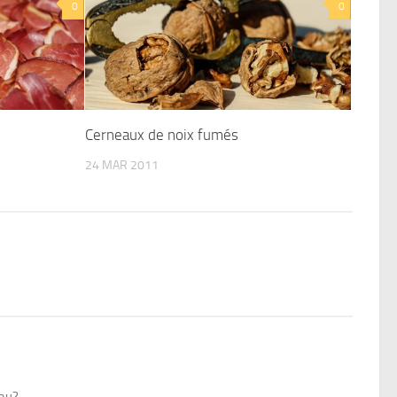
0
0
Cerneaux de noix fumés
24 MAR 2011
eau?