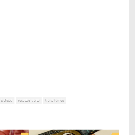
 à chaud
recettes truite
truite fumée