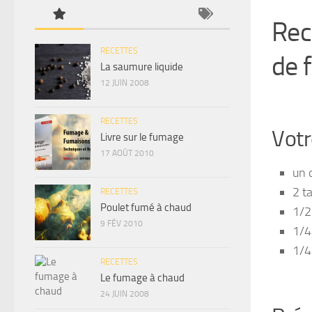
Rec
RECETTES
de 
La saumure liquide
12 JUIN 2008
RECETTES
Votr
Livre sur le fumage
17 AOÛT 2010
un 
2 t
RECETTES
Poulet fumé à chaud
1/2
9 FÉV 2010
1/4
1/4
RECETTES
Le fumage à chaud
24 JUIN 2008