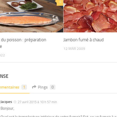
0
du poisson : préparation
Jambon fumé à chaud
le
12 MAR 2009
022
ONSE
mentaires
1
Pings
0
Jacques
27 avril 2015 à 10 h 57 min
Bonjour,
Quel est la température intérieur de votre fumoir? Est-ce un fumoir à 