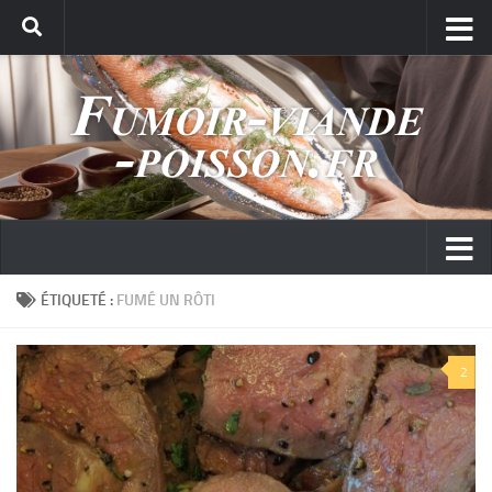
ÉTIQUETÉ :
FUMÉ UN RÔTI
2