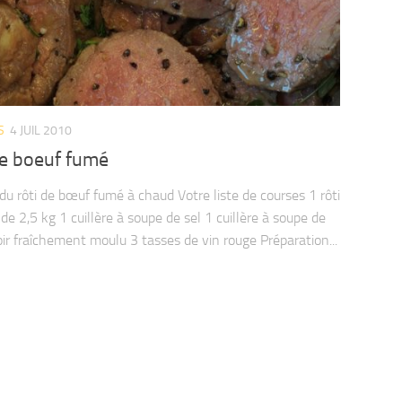
S
4 JUIL 2010
de boeuf fumé
du rôti de bœuf fumé à chaud Votre liste de courses 1 rôti
de 2,5 kg 1 cuillère à soupe de sel 1 cuillère à soupe de
oir fraîchement moulu 3 tasses de vin rouge Préparation...