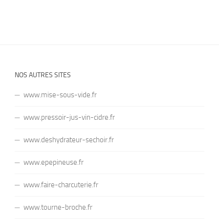
NOS AUTRES SITES
www.mise-sous-vide.fr
www.pressoir-jus-vin-cidre.fr
www.deshydrateur-sechoir.fr
www.epepineuse.fr
www.faire-charcuterie.fr
www.tourne-broche.fr