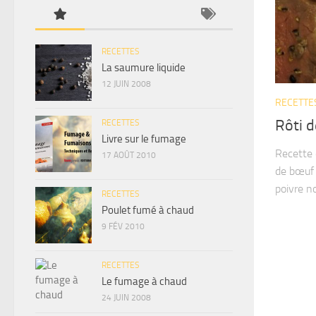
RECETTES
La saumure liquide
12 JUIN 2008
RECETTE
Rôti 
RECETTES
Livre sur le fumage
Recette 
17 AOÛT 2010
de bœuf 
poivre n
RECETTES
Poulet fumé à chaud
9 FÉV 2010
RECETTES
Le fumage à chaud
24 JUIN 2008