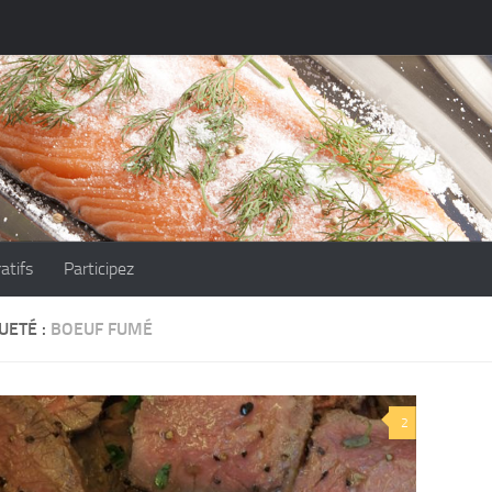
atifs
Participez
UETÉ :
BOEUF FUMÉ
2