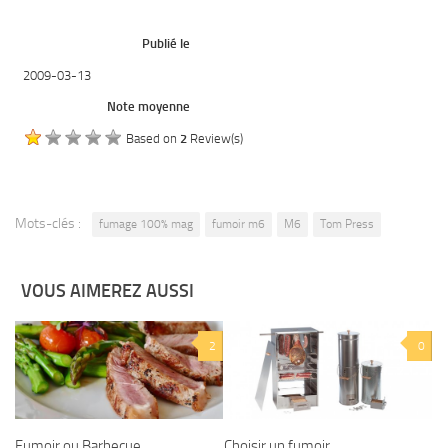
Publié le
2009-03-13
Note moyenne
Based on
2
Review(s)
Mots-clés :
fumage 100% mag
fumoir m6
M6
Tom Press
VOUS AIMEREZ AUSSI
2
0
Fumoir ou Barbecue
Choisir un fumoir